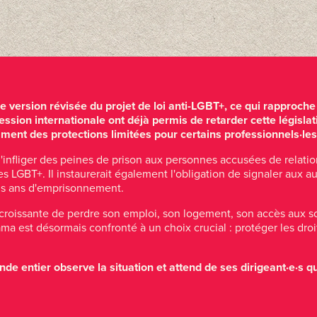
 version révisée du projet de loi anti-LGBT+, ce qui rapproche
pression internationale ont déjà permis de retarder cette législa
ent des protections limitées pour certains professionnels·les d
 d'infliger des peines de prison aux personnes accusées de relati
LGBT+. Il instaurerait également l'obligation de signaler aux auto
ois ans d'emprisonnement.
 croissante de perdre son emploi, son logement, son accès aux so
ma est désormais confronté à un choix crucial : protéger les dro
 entier observe la situation et attend de ses dirigeant·e·s qu'