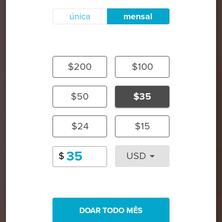
única
mensal
$200
$100
$50
$35
$24
$15
$
USD
DOAR TODO MÊS