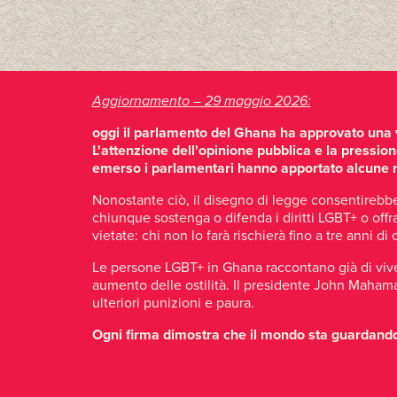
Aggiornamento – 29 maggio 2026:
oggi il parlamento del Ghana ha approvato una v
L'attenzione dell'opinione pubblica e la pressio
emerso i parlamentari hanno apportato alcune mod
Nonostante ciò, il disegno di legge consentirebbe
chiunque sostenga o difenda i diritti LGBT+ o offra
vietate: chi non lo farà rischierà fino a tre anni di 
Le persone LGBT+ in Ghana raccontano già di vivere 
aumento delle ostilità. Il presidente John Mahama s
ulteriori punizioni e paura.
Ogni firma dimostra che il mondo sta guardando – e