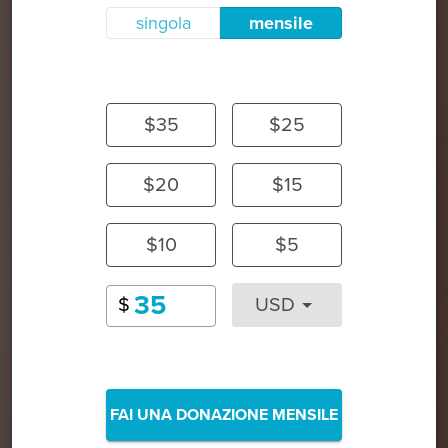
singola
mensile
$35
$25
$20
$15
$10
$5
$
USD
FAI UNA DONAZIONE MENSILE