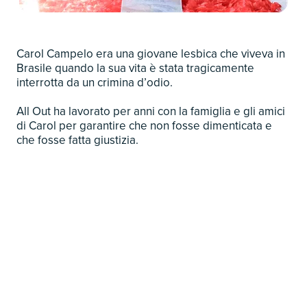
Carol Campelo era una giovane lesbica che viveva in
Brasile quando la sua vita è stata tragicamente
interrotta da un crimina d’odio.
All Out ha lavorato per anni con la famiglia e gli amici
di Carol per garantire che non fosse dimenticata e
che fosse fatta giustizia.
Abbiamo raccolto oltre 125.000 firme, organizzato
manifestazioni pubbliche e portato la sua storia sui
media – e ha funzionato. L’anno scorso, l’assassino
di Carol è stato condannato a piu di 27 anni di
carcere e riconosciuto colpevole di un crimine d’odio.
Nessuno di questi risultati sarebbe stato possibile
senza il sostegno dei Paladini dell’Uguaglianza.