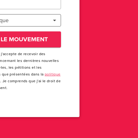
ique
 LE MOUVEMENT
 j'accepte de recevoir des
oncernant les dernières nouvelles
es, les pétitions et les
s que présentées dans la
politique
. Je comprends que j'ai le droit de
ent.