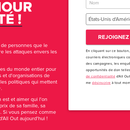
États-Unis d'Amér
REJOIGNEZ
rs de personnes que le
e les attaques envers les
En cliquant sur ce bouton,
courriers électroniques c
des campagnes, les enquêt
es du monde entier pour
opportunités de don telle
s et d'organisations de
de confidentialité
d'All Out
 les politiques qui mettent
me
désinscrire
à tout mom
.
n est et aimer qui l'on
rix de sa famille, sa
ité. Si vous pensez comme
All Out aujourd'hui !