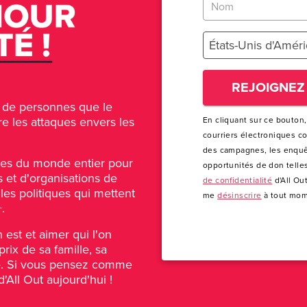
États-Unis d'Amér
REJOIGNEZ
rs de personnes que le
e les attaques envers les
En cliquant sur ce bouton,
courriers électroniques c
des campagnes, les enquêt
es du monde entier pour
opportunités de don telle
s et d'organisations de
de confidentialité
d'All Out
 les politiques qui mettent
me
désinscrire
à tout mom
.
n est et aimer qui l'on
rix de sa famille, sa
ité. Si vous pensez comme
All Out aujourd'hui !