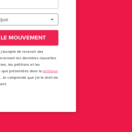
ique
 LE MOUVEMENT
 j'accepte de recevoir des
oncernant les dernières nouvelles
es, les pétitions et les
s que présentées dans la
politique
. Je comprends que j'ai le droit de
ent.