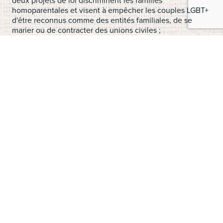
deux projets de loi discriminent les familles
homoparentales et visent à empêcher les couples LGBT+
d'être reconnus comme des entités familiales, de se
marier ou de contracter des unions civiles ;
deux autres inscrivent le mariage pour toustes dans la
législation et reconnaissent le statut de famille légale
aux unions de personnes de même sexe.
dans une manœuvre d'extrême droite, la Commission de
la famille du Congrès national a rejeté la proposition
favorable au mariage pour toustes et a approuvé un texte
de substitution visant à mettre fin au mariage
homosexuel au Brésil.