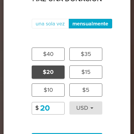
una sola vez
mensualmente
$40
$35
$20
$15
$10
$5
$
USD