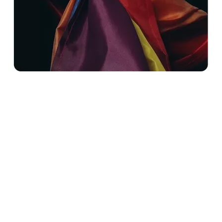
Cuando Rusia invadió Ucrania, muchas
organizaciones LGBT+ se transformaron rápidamente
en grupos de asistencia humanitaria: organizaron
evacucaciones, abrieron albergues, planificaron
entregas de alimentos y de medicamentos.
Las donaciones de miles de miembros de All Out
ayudaron a entregar ayuda de emergencia a las
personas LGBT+ de Ucrania que escapaban de la
invasión.
Gracias al respaldo de Apoyamores, pudimos ayudar