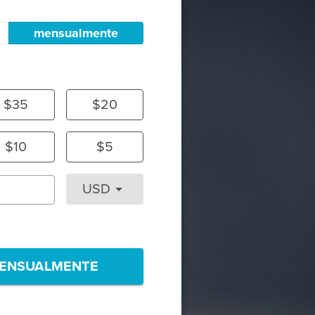
mensualmente
$35
$20
$10
$5
USD
ENSUALMENTE