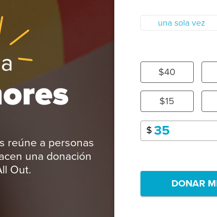
una sola vez
$40
$15
$
s reúne a personas
acen una donación
ll Out.
DONAR M